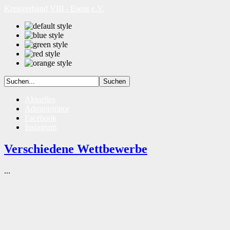
Kreisverband VIII - Esens e.V.
Aktuelles
Administrator
Facebook
Instagram
Verschiedene Wettbewerbe
...